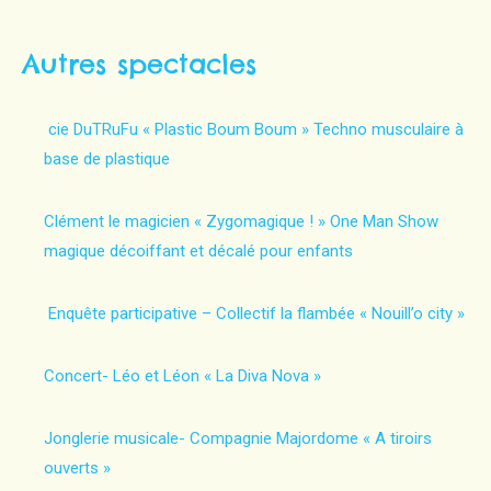
on
on
on
on
Facebook
Twitter
Pinterest
LinkedIn
Autres spectacles
cie DuTRuFu « Plastic Boum Boum » Techno musculaire à
base de plastique
Clément le magicien « Zygomagique ! » One Man Show
magique décoiffant et décalé pour enfants
Enquête participative – Collectif la flambée « Nouill’o city »
Concert- Léo et Léon « La Diva Nova »
Jonglerie musicale- Compagnie Majordome « A tiroirs
ouverts »