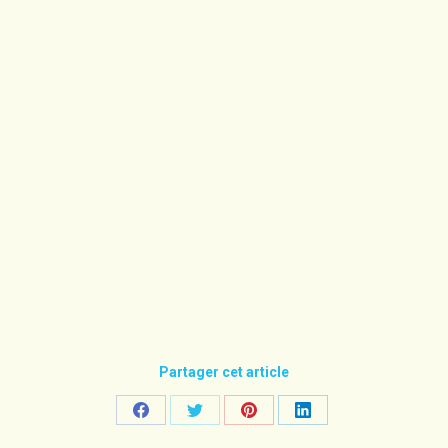
Partager cet article
Share
Share
Share
Share