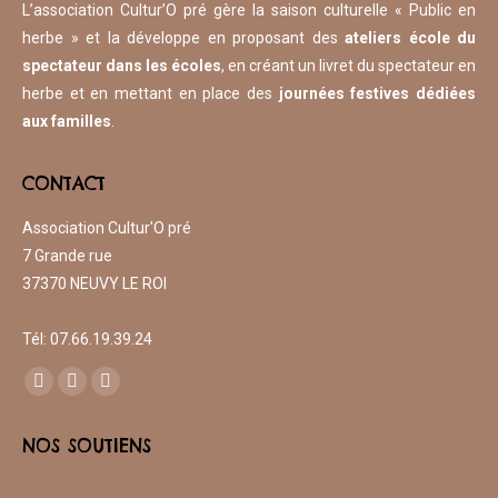
L’association Cultur’O pré gère la saison culturelle « Public en
herbe » et la développe en proposant des
ateliers école du
spectateur dans les écoles
, en créant un livret du spectateur en
herbe et en mettant en place des
journées festives dédiées
aux familles
.
CONTACT
Association Cultur'O pré
7 Grande rue
37370 NEUVY LE ROI
​Tél: 07.66.19.39.24
Trouvez nous sur :
Facebook
Instagram
Mail
page
page
page
NOS SOUTIENS
opens
opens
opens
in
in
in