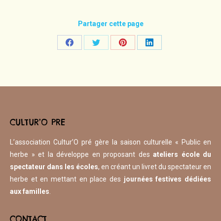
Partager cette page
Share
Share
Share
Share
on
on
on
on
Facebook
Twitter
Pinterest
LinkedIn
CULTUR’O PRE
L’association Cultur’O pré gère la saison culturelle « Public en
herbe » et la développe en proposant des
ateliers école du
spectateur dans les écoles
, en créant un livret du spectateur en
herbe et en mettant en place des
journées festives dédiées
aux familles
.
CONTACT