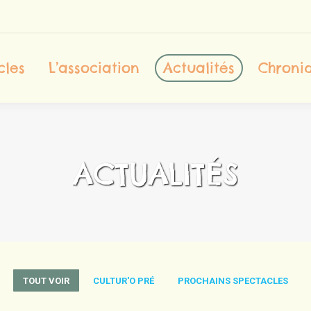
ccueil
Les Spectacles
L’association
cles
L’association
Actualités
Chroniq
Contact
ACTUALITÉS
TOUT VOIR
CULTUR'O PRÉ
PROCHAINS SPECTACLES