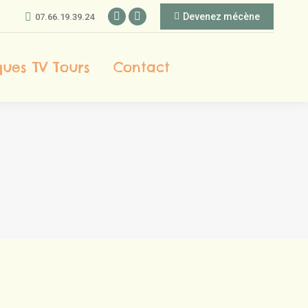
Devenez mécène
07.66.19.39.24
Facebook
Instagram
Actualités
Chroniques TV Tours
page
page
opens
opens
ues TV Tours
Contact
in
in
new
new
window
window