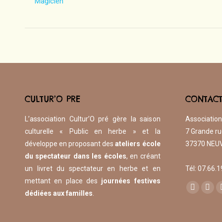
Magicien
CULTUR’O PRE
CONTAC
L’association Cultur’O pré gère la saison
Association
culturelle « Public en herbe » et la
7 Grande ru
développe en proposant des
ateliers école
37370 NEUV
du spectateur dans les écoles
, en créant
un livret du spectateur en herbe et en
​Tél: 07.66.
mettant en place des
journées festives
Trouvez nou
Facebook
Inst
dédiées aux familles
.
page
pag
opens
ope