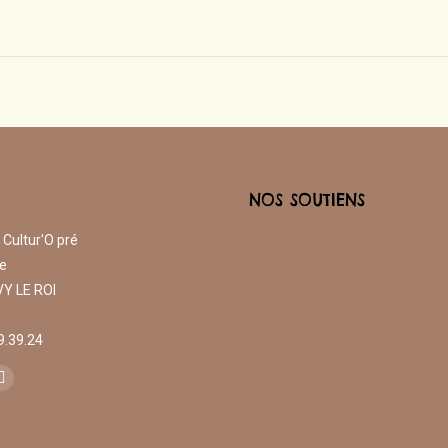
T
NOS SOUTIENS
 Cultur'O pré
e
Y LE ROI
19.39.24
s sur :
agram
Mail
e
page
ns
opens