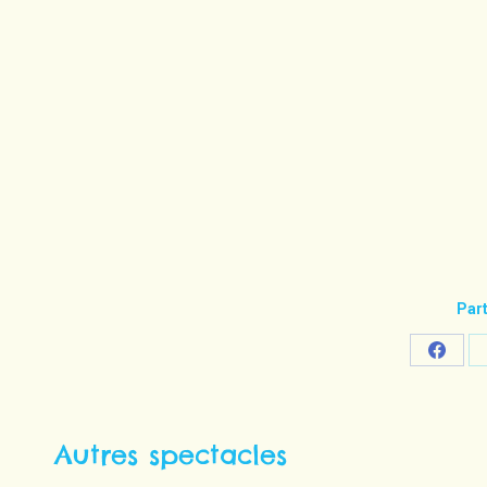
Part
Share
on
Faceb
Autres spectacles