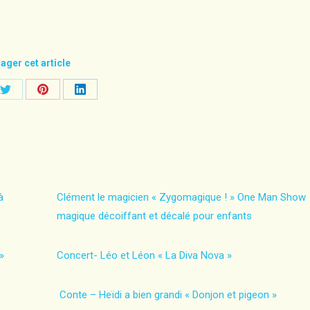
ager cet article
Share
Share
Share
on
on
on
ook
Twitter
Pinterest
LinkedIn
à
Clément le magicien « Zygomagique ! » One Man Show
magique décoiffant et décalé pour enfants
»
Concert- Léo et Léon « La Diva Nova »
Conte – Heïdi a bien grandi « Donjon et pigeon »