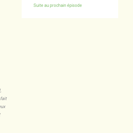
Suite au prochain épisode
,
fait
eux
t