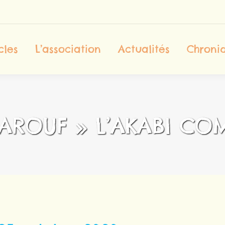
ccueil
Les Spectacles
L’association
cles
L’association
Actualités
Chroniq
Contact
PAROUF » L’AKABI CO