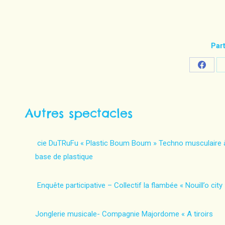
Part
Share
on
Faceb
Autres spectacles
cie DuTRuFu « Plastic Boum Boum » Techno musculaire 
base de plastique
Enquête participative – Collectif la flambée « Nouill’o city 
Jonglerie musicale- Compagnie Majordome « A tiroirs