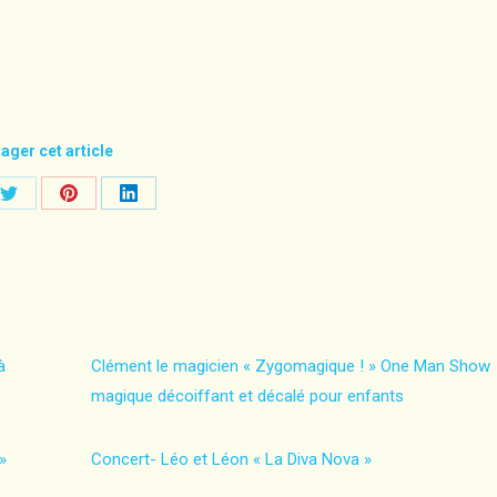
ager cet article
Share
Share
Share
on
on
on
ook
Twitter
Pinterest
LinkedIn
à
Clément le magicien « Zygomagique ! » One Man Show
magique décoiffant et décalé pour enfants
»
Concert- Léo et Léon « La Diva Nova »