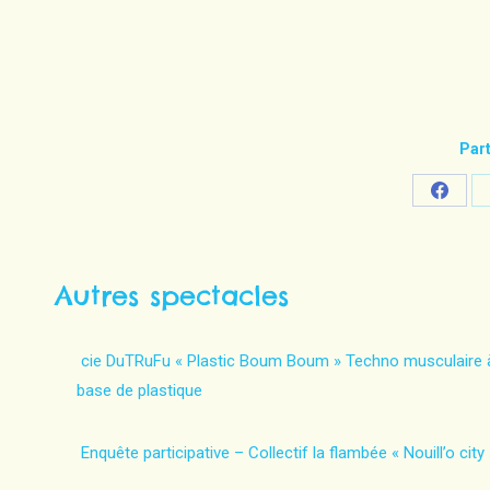
Part
Share
on
Faceb
Autres spectacles
cie DuTRuFu « Plastic Boum Boum » Techno musculaire 
base de plastique
Enquête participative – Collectif la flambée « Nouill’o city 