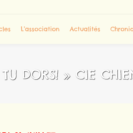
ccueil
Les Spectacles
L’association
cles
L’association
Actualités
Chroniq
Contact
 TU DORS! » CIE CHIE