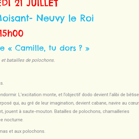
I 21 JUILLET
oisant- Neuvy le Roi
15h00
e « Camille, tu dors ? »
et batailles de polochons.
s.
dormir. L’excitation monte, et l’objectif dodo devient l’alibi de bêtis
erposé qui, au gré de leur imagination, devient cabane, navire au cœur
t, jouent à saute-mouton. Batailles de polochons, chamailleries
ée nocturne.
jamas et aux polochons.