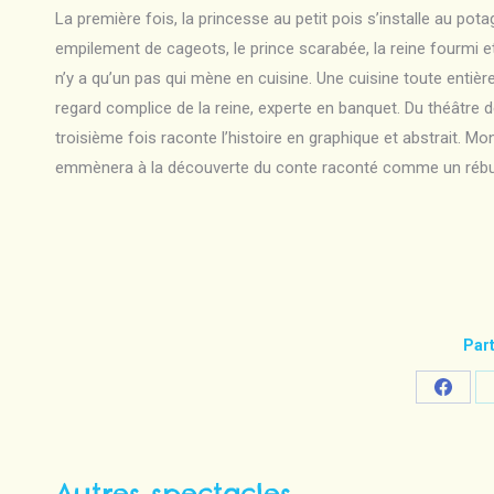
La première fois, la princesse au petit pois s’installe au pota
empilement de cageots, le prince scarabée, la reine fourmi et
n’y a qu’un pas qui mène en cuisine. Une cuisine toute entièr
regard complice de la reine, experte en banquet. Du théâtre d
troisième fois raconte l’histoire en graphique et abstrait. M
emmènera à la découverte du conte raconté comme un rébu
Part
Share
on
Faceb
Autres spectacles