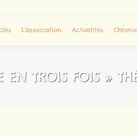
ccueil
Les Spectacles
L’association
cles
L’association
Actualités
Chroniq
Contact
E EN TROIS FOIS » TH