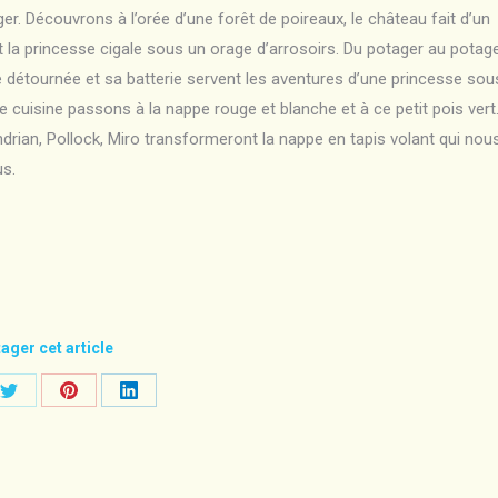
ger. Découvrons à l’orée d’une forêt de poireaux, le château fait d’un
 la princesse cigale sous un orage d’arrosoirs. Du potager au potage 
e détournée et sa batterie servent les aventures d’une princesse sou
e cuisine passons à la nappe rouge et blanche et à ce petit pois vert
ondrian, Pollock, Miro transformeront la nappe en tapis volant qui nou
s.
ager cet article
Share
Share
Share
on
on
on
ook
Twitter
Pinterest
LinkedIn