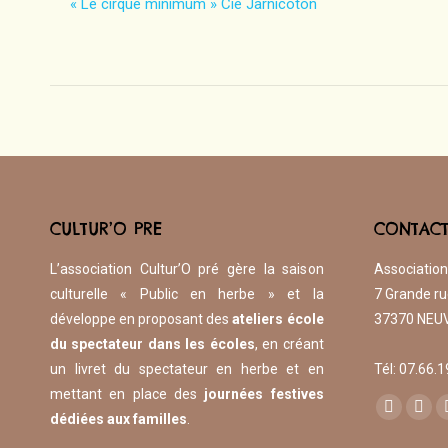
« Le cirque minimum » Cie Jarnicoton
CULTUR’O PRE
CONTAC
L’association Cultur’O pré gère la saison
Association
culturelle « Public en herbe » et la
7 Grande ru
développe en proposant des
ateliers école
37370 NEUV
du spectateur dans les écoles
, en créant
un livret du spectateur en herbe et en
​Tél: 07.66.
mettant en place des
journées festives
Trouvez nou
Facebook
Inst
dédiées aux familles
.
page
pag