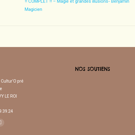
!! COMPLET !! – Magie et grandes illusions- Benjamin
Magicien
T
NOS SOUTIENS
 Cultur'O pré
e
Y LE ROI
19.39.24
s sur :
agram
Mail
e
page